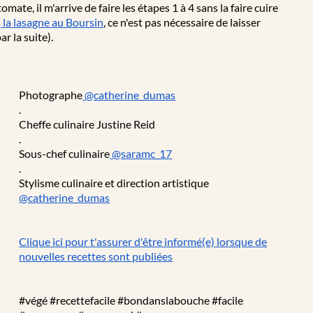
mate, il m'arrive de faire les étapes 1 à 4 sans la faire cuire
s
la lasagne au Boursin
, ce n'est pas nécessaire de laisser
r la suite).
Photographe
@catherine_dumas
.
Cheffe culinaire Justine Reid
.
Sous-chef culinaire
@saramc_17
.
Stylisme culinaire et direction artistique
@catherine_dumas
Clique ici pour t'assurer d'être informé(e) lorsque de
nouvelles recettes sont publiées
#végé #recettefacile #bondanslabouche #facile