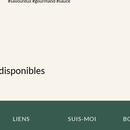
#savoureux #gourmand #sauce
 disponibles
LIENS
SUIS-MOI
BO