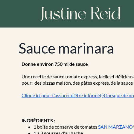
Sauce marinara
Donne environ 750 ml de sauce
Une recette de sauce tomate express, facile et délicieuse
pour : des pizzas maison, des pâtes express, de la sauce p
Clique ici pour t'assurer d'être informé(e) lorsque de n
INGRÉDIENTS :
1 boîte de conserve de tomates
SAN MARZANO
1 à 3 gousses d'ail haché