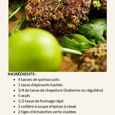
L
v
e
B
g
INGRÉDIENTS :
4 tasses de quinoa cuits
1 tasse d'épinards hachés
c
3/4 de tasse de chapelure (italienne ou régulière)
5 œufs
1/2 tasse de fromage râpé
p
2 cuillère à soupe d'épices à steak
2 tiges d'échalottes verte ciselées