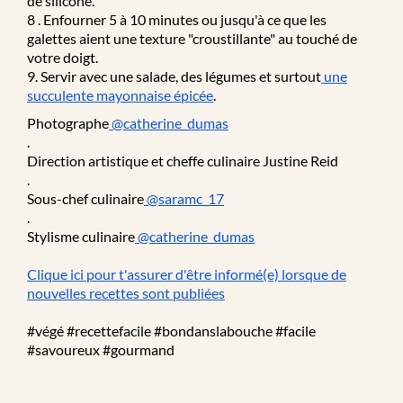
de silicone.
8 . Enfourner 5 à 10 minutes ou jusqu'à ce que les
galettes aient une texture "croustillante" au touché de
votre doigt.
9. Servir avec une salade, des légumes et surtout
une
succulente mayonnaise épicée
.
Photographe
@catherine_dumas
.
Direction artistique et cheffe culinaire Justine Reid
.
Sous-chef culinaire
@saramc_17
.
Stylisme culinaire
@catherine_dumas
Clique ici pour t'assurer d'être informé(e) lorsque de
nouvelles recettes sont publiées
#végé #recettefacile #bondanslabouche #facile
#savoureux #gourmand