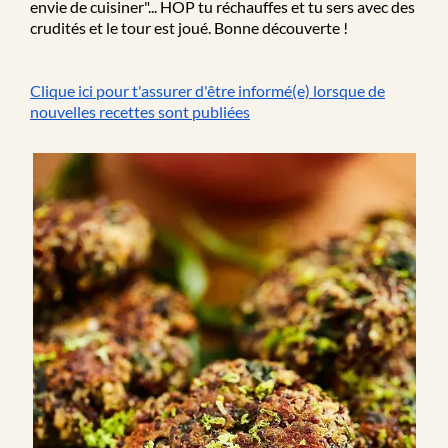
envie de cuisiner"... HOP tu réchauffes et tu sers avec des
crudités et le tour est joué. Bonne découverte !
e
Clique ici pour t'assurer d'être informé(e) lorsque de
nouvelles recettes sont publiées
d
a
t
e
b
é
i