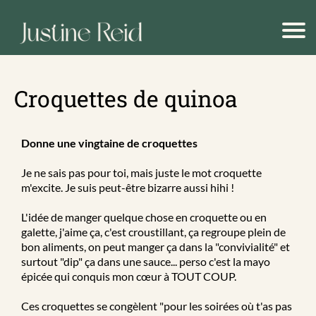
Croquettes de quinoa
n
é
Donne une vingtaine de croquettes
e
n
Je ne sais pas pour toi, mais juste le mot croquette
m'excite. Je suis peut-être bizarre aussi hihi !
e
L'idée de manger quelque chose en croquette ou en
P
galette, j'aime ça, c'est croustillant, ça regroupe plein de
bon aliments, on peut manger ça dans la "convivialité" et
surtout "dip" ça dans une sauce... perso c'est la mayo
g
épicée qui conquis mon cœur à TOUT COUP.
a
Ces croquettes se congèlent "pour les soirées où t'as pas